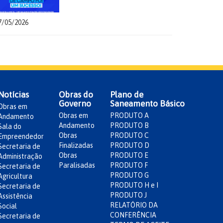
7/05/2026
Notícias
Obras do
Plano de
Governo
Saneamento Básico
Obras em
Obras em
PRODUTO A
Andamento
Andamento
PRODUTO B
Sala do
Obras
PRODUTO C
Empreendedor
Finalizadas
PRODUTO D
Secretaria de
Obras
PRODUTO E
Administração
Paralisadas
PRODUTO F
Secretaria de
PRODUTO G
Agricultura
PRODUTO H e I
Secretaria de
PRODUTO J
Assistência
RELATÓRIO DA
Social
CONFERÊNCIA
Secretaria de