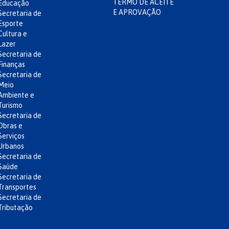
TERMO DE ACEITE
Educação
E APROVAÇÃO
Secretaria de
Esporte
Cultura e
Lazer
Secretaria de
Finanças
Secretaria de
Meio
Ambiente e
Turismo
Secretaria de
Obras e
Serviços
Urbanos
Secretaria de
Saúde
Secretaria de
Transportes
Secretaria de
Tributação