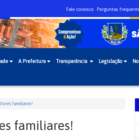
Fale conosco
Perguntas frequent
dade
A Prefeitura
Transparência
Legislação
No
ltores familiares!
es familiares!