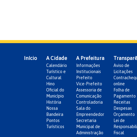
Início
A Cidade
A Prefeitura
Transparê
Calendário
Informações
Aviso de
Turístico e
Institucionais
Licitações
Cultural
Prefeito
Contracheq
Hino
Vice-Prefeito
online
Oficial do
Assessoria de
Folha de
Município
Comunicação
Pagamento
História
Controladoria
Receitas
Nossa
Sala do
Despesas
Bandeira
Empreendedor
Orçamento
Pontos
Secretaria
Lei de
Turísticos
Municipal de
Responsabil
Administração
Fiscal