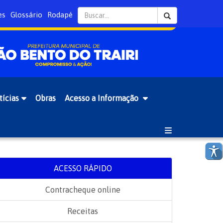
es
Glossário
Rodapé
tícias
Obras
Acesso a Informação
ACESSO RÁPIDO
Contracheque online
Receitas