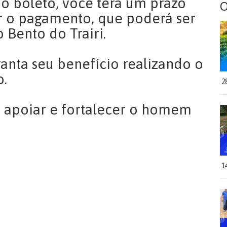
 o boleto, você terá um prazo
O
ar o pagamento, que poderá ser
 Bento do Trairi.
anta seu benefício realizando o
o.
2
 apoiar e fortalecer o homem
1