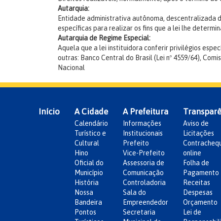
Autarquia:
Entidade administrativa autônoma, descentralizada da 
específicas para realizar os fins que a lei lhe determin
Autarquia de Regime Especial:
Aquela que a lei instituidora conferir privilégios e
outras: Banco Central do Brasil (Lei nº 4559/64), Com
Nacional
Início
A Cidade
A Prefeitura
Transparê
Calendário
Informações
Aviso de
Turístico e
Institucionais
Licitações
Cultural
Prefeito
Contracheq
Hino
Vice-Prefeito
online
Oficial do
Assessoria de
Folha de
Município
Comunicação
Pagamento
História
Controladoria
Receitas
Nossa
Sala do
Despesas
Bandeira
Empreendedor
Orçamento
Pontos
Secretaria
Lei de