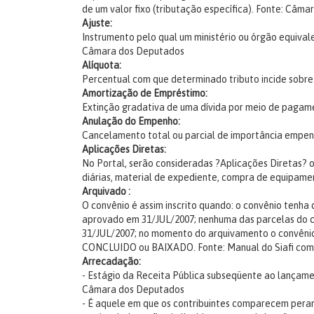
de um valor fixo (tributação específica).
Fonte: Câma
Ajuste:
Instrumento pelo qual um ministério ou órgão equival
Câmara dos Deputados
Alíquota:
Percentual com que determinado tributo incide sobre 
Amortização de Empréstimo:
Extinção gradativa de uma dívida por meio de pagam
Anulação do Empenho:
Cancelamento total ou parcial de importância empe
Aplicações Diretas:
No Portal, serão consideradas ?Aplicações Diretas? o
diárias, material de expediente, compra de equipame
Arquivado :
O convênio é assim inscrito quando: o convênio tenha
aprovado em 31/JUL/2007; nenhuma das parcelas do c
31/JUL/2007; no momento do arquivamento o convên
CONCLUIDO ou BAIXADO.
Fonte: Manual do Siafi co
Arrecadação:
- Estágio da Receita Pública subseqüente ao lançame
Câmara dos Deputados
- É aquele em que os contribuintes comparecem peran