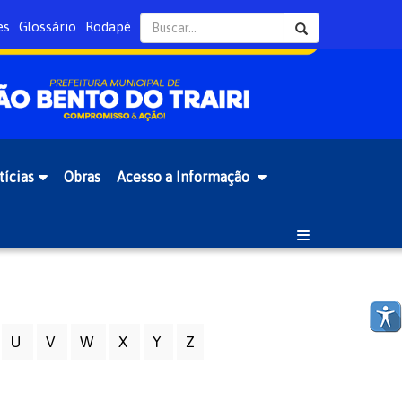
es
Glossário
Rodapé
tícias
Obras
Acesso a Informação
U
V
W
X
Y
Z