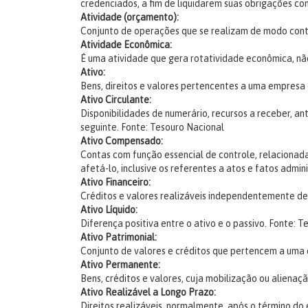
credenciados, a fim de liquidarem suas obrigações co
Atividade (orçamento):
Conjunto de operações que se realizam de modo con
Atividade Econômica:
É uma atividade que gera rotatividade econômica, nã
Ativo:
Bens, direitos e valores pertencentes a uma empresa o
Ativo Circulante:
Disponibilidades de numerário, recursos a receber, a
seguinte.
Fonte: Tesouro Nacional
Ativo Compensado:
Contas com função essencial de controle, relacionada
afetá-lo, inclusive os referentes a atos e fatos admi
Ativo Financeiro:
Créditos e valores realizáveis independentemente d
Ativo Líquido:
Diferença positiva entre o ativo e o passivo.
Fonte: T
Ativo Patrimonial:
Conjunto de valores e créditos que pertencem a uma
Ativo Permanente:
Bens, créditos e valores, cuja mobilização ou alienaç
Ativo Realizável a Longo Prazo:
Direitos realizáveis, normalmente, após o término do 