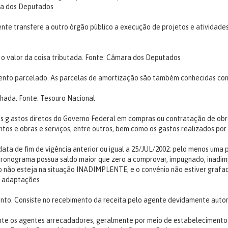
ra dos Deputados
ente transfere a outro órgão público a execução de projetos e atividad
o valor da coisa tributada.
Fonte: Câmara dos Deputados
ento parcelado. As parcelas de amortização são também conhecidas como
nhada.
Fonte: Tesouro Nacional
s g astos diretos do Governo Federal em compras ou contratação de obra
ntos e obras e serviços, entre outros, bem como os gastos realizados p
 data de fim de vigência anterior ou igual a 25/JUL/2002; pelo menos um
ronograma possua saldo maior que zero a comprovar, impugnado, inadim
io não esteja na situação INADIMPLENTE; e o convênio não estiver g
m adaptações
nto. Consiste no recebimento da receita pelo agente devidamente autori
te os agentes arrecadadores, geralmente por meio de estabelecimentos 