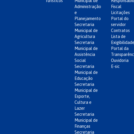
Turísticos
Municipal de
Responsabil
Administração
Fiscal
e
Licitações
Planejamento
Portal do
Secretaria
servidor
Municipal de
Contratos
Agricultura
Lista de
Secretaria
Exigibilidad
Municipal de
Portal da
Assistência
Transparênc
Social
Ouvidoria
Secretaria
E-sic
Municipal de
Educação
Secretaria
Municipal de
Esporte,
Cultura e
Lazer
Secretaria
Municipal de
Finanças
Secretaria