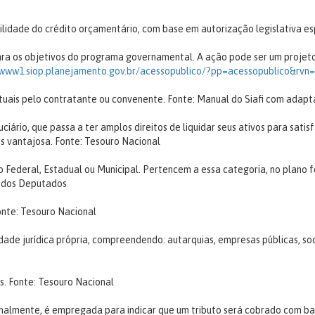
lidade do crédito orçamentário, com base em autorização legislativa es
ra os objetivos do programa governamental. A ação pode ser um projeto
/www1.siop.planejamento.gov.br/acessopublico/?pp=acessopublico&rvn
tuais pelo contratante ou convenente.
Fonte: Manual do Siafi com adap
iário, que passa a ter amplos direitos de liquidar seus ativos para satis
is vantajosa.
Fonte: Tesouro Nacional
 Federal, Estadual ou Municipal. Pertencem a essa categoria, no plano fe
 dos Deputados
onte: Tesouro Nacional
dade jurídica própria, compreendendo: autarquias, empresas públicas, so
s.
Fonte: Tesouro Nacional
ormalmente, é empregada para indicar que um tributo será cobrado com ba