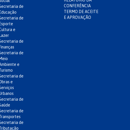
RELATÓRIO DA
Social
CONFERÊNCIA
Secretaria de
TERMO DE ACEITE
Educação
E APROVAÇÃO
Secretaria de
Esporte
Cultura e
Lazer
Secretaria de
Finanças
Secretaria de
Meio
Ambiente e
Turismo
Secretaria de
Obras e
Serviços
Urbanos
Secretaria de
Saúde
Secretaria de
Transportes
Secretaria de
Tributação