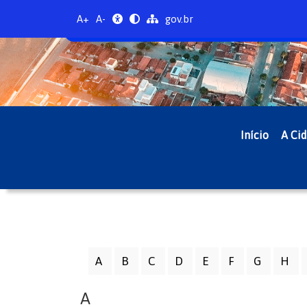
A+
A-
gov.br
Início
A Ci
A
B
C
D
E
F
G
H
A