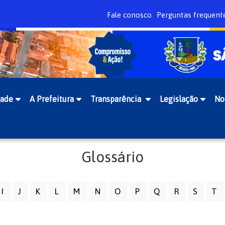
Fale conosco
Perguntas frequent
dade
A Prefeitura
Transparência
Legislação
No
Glossário
I
J
K
L
M
N
O
P
Q
R
S
T