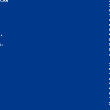
idade
es
ia