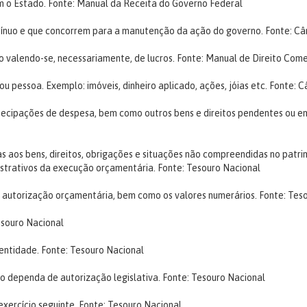
m o Estado.
Fonte: Manual da Receita do Governo Federal
tínuo e que concorrem para a manutenção da ação do governo.
Fonte: C
o valendo-se, necessariamente, de lucros.
Fonte: Manual de Direito Come
u pessoa. Exemplo: imóveis, dinheiro aplicado, ações, jóias etc.
Fonte: 
ntecipações de despesa, bem como outros bens e direitos pendentes ou em 
s aos bens, direitos, obrigações e situações não compreendidas no patrim
nistrativos da execução orçamentária.
Fonte: Tesouro Nacional
e autorização orçamentária, bem como os valores numerários.
Fonte: Tes
esouro Nacional
 entidade.
Fonte: Tesouro Nacional
ão dependa de autorização legislativa.
Fonte: Tesouro Nacional
exercício seguinte.
Fonte: Tesouro Nacional