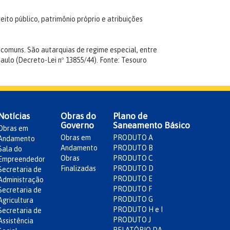
eito público, patrimônio próprio e atribuições
 comuns. São autarquias de regime especial, entre
Paulo (Decreto-Lei nº 13855/44).
Fonte: Tesouro
Notícias
Obras do
Plano de
Governo
Saneamento Básico
Obras em
Obras em
PRODUTO A
Andamento
Andamento
PRODUTO B
Sala do
Obras
PRODUTO C
Empreendedor
Finalizadas
PRODUTO D
Secretaria de
PRODUTO E
Administração
PRODUTO F
Secretaria de
PRODUTO G
Agricultura
PRODUTO H e I
Secretaria de
PRODUTO J
Assistência